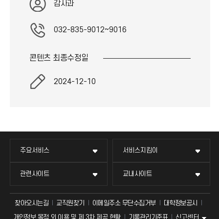
감사과
아
032-835-9012~9016
이
콘텐츠 최종
수정일
콘
2024-12-10
주요서비스
서비스지킴이
관련사이트
교내사이트
찾아오시는길
교직원찾기
이메일주소 무단수집거부
대학정보공시
신고센터
개인정보 목적 외 이용 및 제 3차 제공 현황
기록관리기준표