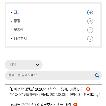
업무추진비
감사정보
전체
총장
부패공직자 현황공개
부총장
청렴소통 자료실
행정부서
친인척 채용현황
제목
[대학생활지원과] 2026년 7월 업무추진비 사용 내역
작성자
대학생활지원과
작성일
2026.08.06
조회수
3
첨부파일
[생활원] 2026년 7월 업무추진비 사용 내역