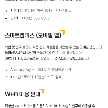
오
지원대상
: PC, 네트워크, 웹메일, 전자결재 등
른
오
연락처
: ☎ 032-835-8888
쪽
른
화
쪽
살
화
스마트캠퍼스 (모바일 앱)
표
살
(
표
→
학업 및 업무 보조와 각종 편의 기능들을 사용할 수 있는 모바일 앱입니다.
(
)
통합정보시스템 자료와 연동된 다양한 정보를 제공합니다.
→
(알림 메시지, 스마트출결, 강의평가, 성적조회, 시간표 조회 등)
)
오
Android
: Play 스토어에서 “인천대학교 검색”
른
오
iOS
: 앱스토어에서 “인천대학교” 검색
쪽
른
화
쪽
살
화
Wi-Fi 이용 안내
표
살
(
표
→
다양한 Wi-Fi 서비스를 이용하여 학내에서 학습과 연구에 이용할 수
(