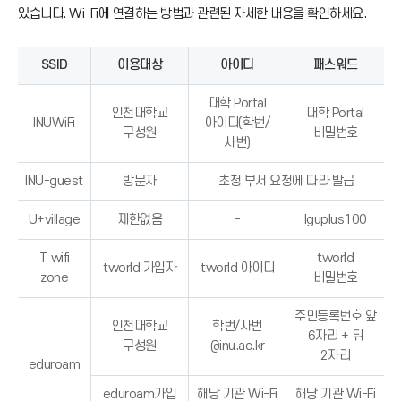
)
있습니다. Wi-Fi에 연결하는 방법과 관련된 자세한 내용을 확인하세요.
→
)
SSID
이용대상
아이디
패스워드
대학 Portal
인천대학교
대학 Portal
INUWiFi
아이디(학번/
구성원
비밀번호
사번)
INU-guest
방문자
초청 부서 요청에 따라 발급
U+village
제한없음
-
lguplus100
T wifi
tworld
tworld 가입자
tworld 아이디
zone
비밀번호
주민등록번호 앞
인천대학교
학번/사번
6자리 + 뒤
구성원
@inu.ac.kr
2자리
eduroam
eduroam가입
해당 기관 Wi-Fi
해당 기관 Wi-Fi