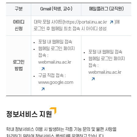
쪽
살
구분
Gmail (학생, 교수)
메일플러그 (교직원)
화
표
살
(
아이디
표
대학 포털 사이트(
https://portal.inu.ac.kr
)에
→
(
신청
로그인 후 웹메일 최초 접속 시 아이디 생성
)
→
)
포털 내 웹메일 접속
웹메일 로그인 페이지
포털 내 웹메일 접속
접속 :
웹메일 로그인 페이지
로그인
webmail.inu.ac.kr
접속 :
방법
webmail.inu.ac.kr
구글 직접 접속 :
www.google.com
정보서비스 지원
학내 정보서비스 이용 시 발생하는 각종 기능 문의 및 불편 사항을
처리하기 위하여 정보서비스 콜센터를 운영하고 있습니다.