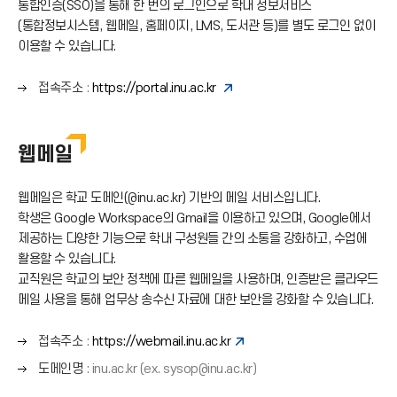
통합인증(SSO)을 통해 한 번의 로그인으로 학내 정보서비스
(통합정보시스템, 웹메일, 홈페이지, LMS, 도서관 등)를 별도 로그인 없이
이용할 수 있습니다.
오
접속주소
:
https://portal.inu.ac.kr
른
쪽
화
웹메일
살
표
웹메일은 학교 도메인(@inu.ac.kr) 기반의 메일 서비스입니다.
(
→
학생은 Google Workspace의 Gmail을 이용하고 있으며, Google에서
)
제공하는 다양한 기능으로 학내 구성원들 간의 소통을 강화하고, 수업에
활용할 수 있습니다.
교직원은 학교의 보안 정책에 따른 웹메일을 사용하며, 인증받은 클라우드
메일 사용을 통해 업무상 송수신 자료에 대한 보안을 강화할 수 있습니다.
오
접속주소
:
https://webmail.inu.ac.kr
른
오
도메인명
: inu.ac.kr (ex. sysop@inu.ac.kr)
쪽
른
화