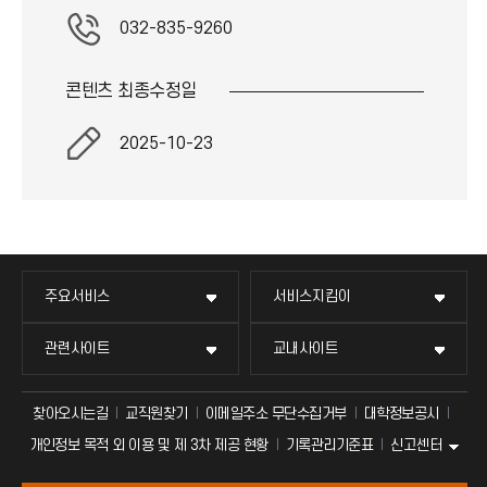
032-835-9260
콘텐츠 최종
수정일
2025-10-23
주요서비스
서비스지킴이
관련사이트
교내사이트
찾아오시는길
교직원찾기
이메일주소 무단수집거부
대학정보공시
신고센터
개인정보 목적 외 이용 및 제 3차 제공 현황
기록관리기준표