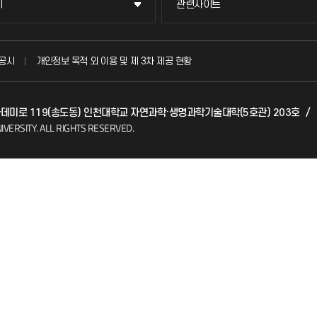
이
관련사이트
이
관련사이트
국방헬프콜
공시
개인정보 목적 외 이용 및 제 3차 제공 현황
발전기금
 아카데미로 119(송도동) 인천대학교 자연과학·생명과학기술대학(5호관) 203호
/
(FAQ)
산학협력단
IVERSITY.
ALL RIGHTS RESERVED.
소비자생활협동조합
지킴이
총동문회