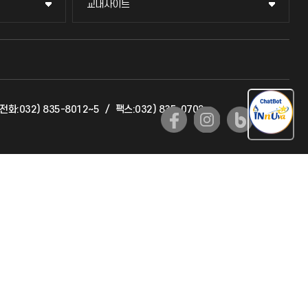
교내사이트
교내사이트
교수회
교육혁신본부
전화:032) 835-8012~5
/
팩스:032) 835-0702
국제교류과
국제지원과
공자아카데미
기초교육원
공학교육혁신센터
대학생활상담센터