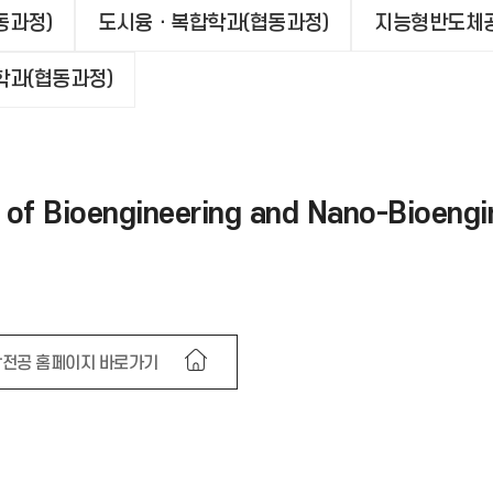
동과정)
도시융ㆍ복합학과(협동과정)
지능형반도체공
과(협동과정)
oengineering and Nano-Bioenginee
전공 홈페이지 바로가기