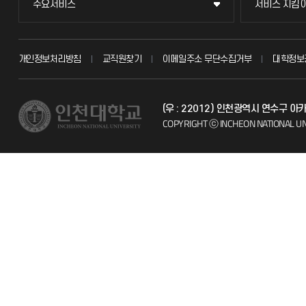
주요서비스
서비스 지킴
주요서비스
서비스 지킴
교무회의방송
묻고 답하기
개인정보처리방침
교직원찾기
이메일주소 무단수집거부
대학정보
교수채용
불친절신고
(우 : 22012) 인천광역시 연수구
시설예약
자주 묻는 질문
COPYRIGHT ⓒ INCHEON NATIONAL UN
인터넷증명
칭찬마당
입학안내
학생서비스 
직원채용
취업정보(학생)