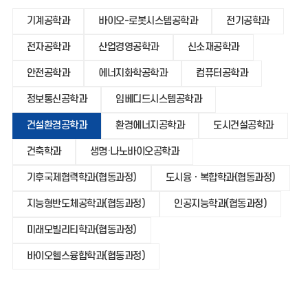
기계공학과
바이오-로봇시스템공학과
전기공학과
전자공학과
산업경영공학과
신소재공학과
안전공학과
에너지화학공학과
컴퓨터공학과
정보통신공학과
임베디드시스템공학과
건설환경공학과
환경에너지공학과
도시건설공학과
건축학과
생명·나노바이오공학과
기후국제협력학과(협동과정)
도시융ㆍ복합학과(협동과정)
지능형반도체공학과(협동과정)
인공지능학과(협동과정)
미래모빌리티학과(협동과정)
바이오헬스융합학과(협동과정)