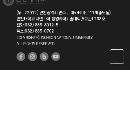
총동문회
국제지원과
(우 : 22012) 인천광역시 연수구 아카데미로 119(송도동)
인천대학교 자연과학·생명과학기술대학(5호관) 203호
공자아카데미
전화:032) 835-8012~5
팩스:032) 835-0702
기초교육원
COPYRIGHT ⓒ INCHEON NATIONAL UNIVERSITY.
ALL RIGHTS RESERVED.
공학교육혁신센터
대학생활상담센터
사회봉사센터
생활원
원격지원
인천국제개발협력센터