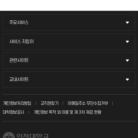
주요서비스
주요서비스
교무회의방송
서비스 지킴이
서비스 지킴이
교수채용
묻고 답하기
관련사이트
관련사이트
시설예약
불친절신고
국방헬프콜
교내사이트
교내사이트
인터넷증명
자주 묻는 질문(FAQ)
발전기금
교수회
입학안내
개인정보처리방침
교직원찾기
이메일주소 무단수집거부
칭찬마당
산학협력단
교육혁신본부
대학정보공시
개인정보 목적 외 이용 및 제 3차 제공 현황
직원채용
학생서비스 지킴이
소비자생활협동조합
국제교류과
취업정보(학생)