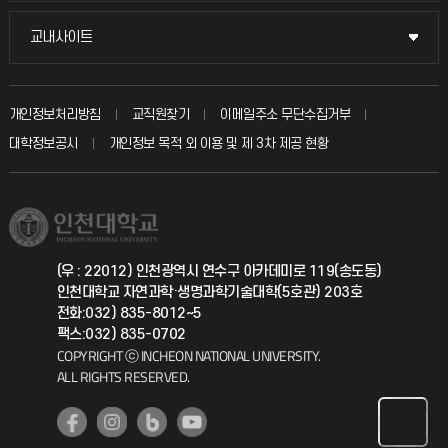
시설예약
불친절신고
국방헬프콜
교내사이트
교내사이트
인터넷증명
자주 묻는 질문(FAQ)
발전기금
교수회
입학안내
개인정보처리방침
교직원찾기
이메일주소 무단수집거부
칭찬마당
산학협력단
교육혁신본부
대학정보공시
개인정보 목적 외 이용 및 제 3차 제공 현황
직원채용
학생서비스 지킴이
소비자생활협동조합
국제교류과
취업정보(학생)
총동문회
국제지원과
(우 : 22012) 인천광역시 연수구 아카데미로 119(송도동)
인천대학교 자연과학·생명과학기술대학(5호관) 203호
공자아카데미
전화:032) 835-8012~5
팩스:032) 835-0702
기초교육원
COPYRIGHT ⓒ INCHEON NATIONAL UNIVERSITY.
ALL RIGHTS RESERVED.
공학교육혁신센터