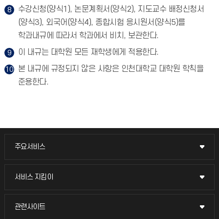
수강신청(양식1), 논문계획서(양식2), 지도교수 배정신청서
(양식3), 외국어(양식4), 종합시험 응시원서(양식5)를
학과내규에 따라서 학과에서 비치, 보관한다.
이 내규는 대학원 모든 재학생에게 적용한다.
본 내규에 규정되지 않은 사항은 인천대학교 대학원 학칙을
준용한다.
주요서비스
주요서비스
교무회의방송
서비스 지킴이
서비스 지킴이
교수채용
묻고 답하기
관련사이트
관련사이트