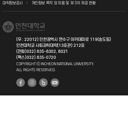
교육혁신본부
대학정보공시
개인정보 목적 외 이용 및 제 3차 제공 현황
직원채용
학생서비스 지킴이
소비자생활협동조합
국제교류과
취업정보(학생)
총동문회
국제지원과
(우 : 22012) 인천광역시 연수구 아카데미로 119(송도동)
인천대학교 사회과학대학(13호관) 212호
공자아카데미
(전화)032) 835-8302, 8021
(팩스)032) 835-0720
기초교육원
COPYRIGHT ⓒ INCHEON NATIONAL UNIVERSITY.
ALL RIGHTS RESERVED.
공학교육혁신센터
대학생활상담센터
사회봉사센터
생활원