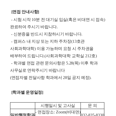
[
면
접
안
내
사
항
]
-
시험 시작
10
분 전 대기실 입실
(
혹은 비대면 시 접속
)
완료하여 주시기 바랍니다
.
-
신분증을
반드시 지참하시기 바랍니다
.
-
캠퍼스 내 지상 또는 지하 주차장
(13
호관
사회과학대학
)
이용 가능하며 요청 시 주차권을
배부하여 드립니다
.(사회과학대학 교학실 212호)
-
학과별
면접 관련 문의사항은 5.28(목) 이후 학과
사무실로 연락주시기 바랍니다
(면접자별 전달사항 학과에서 28일 공지 예정)
.
[학과별 운영일정
]
시행일시 및 고사실
문 의
-
면접장소
: Zoom(
비대면
)
일반행정학과
032-835-8330