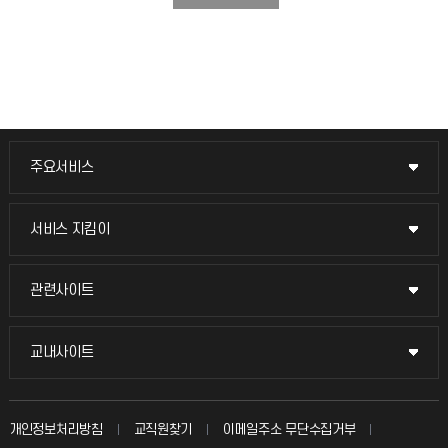
주요서비스
주요서비스
교무회의방송
서비스 지킴이
서비스 지킴이
교수채용
묻고 답하기
관련사이트
관련사이트
시설예약
불친절신고
국방헬프콜
교내사이트
교내사이트
인터넷증명
자주 묻는 질문(FAQ)
발전기금
교수회
입학안내
개인정보처리방침
교직원찾기
이메일주소 무단수집거부
칭찬마당
산학협력단