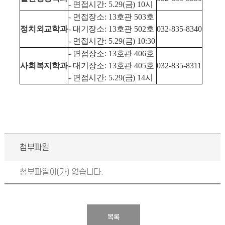
-
면접시간
: 5.29(
금
) 10
시
-
면접장소
: 13
호관
503
호
정치외교학과
-
대기장소
: 13
호관
502
호
032-835-8340
-
면접시간
: 5.29(
금
) 10:30
-
면접장소
: 13
호관
406
호
사회복지학과
-
대기장소
: 13
호관
405
호
032-835-8311
-
면접시간
: 5.29(
금
) 14
시
첨부파일
첨부파일이(가) 없습니다.
목록