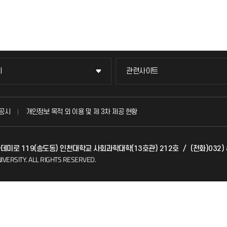
이
관련사이트
이
관련사이트
국방헬프콜
공시
개인정보 목적 외 이용 및 제 3차 제공 현황
발전기금
아카데미로 119(송도동) 인천대학교 사회과학대학(13호관) 212호
/
(전화)032) 
(FAQ)
산학협력단
IVERSITY.
ALL RIGHTS RESERVED.
소비자생활협동조합
지킴이
총동문회