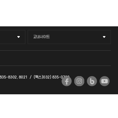
교내사이트
교내사이트
교수회
교육혁신본부
835-8302, 8021
/
(팩스)032) 835-0720
국제교류과
국제지원과
공자아카데미