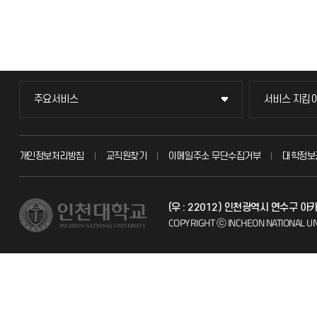
주요서비스
서비스 지킴
주요서비스
서비스 지킴
교무회의방송
묻고 답하기
개인정보처리방침
교직원찾기
이메일주소 무단수집거부
대학정보
교수채용
불친절신고
(우 : 22012) 인천광역시 연수구 
시설예약
자주 묻는 질문
COPYRIGHT ⓒ INCHEON NATIONAL UN
인터넷증명
칭찬마당
입학안내
학생서비스 