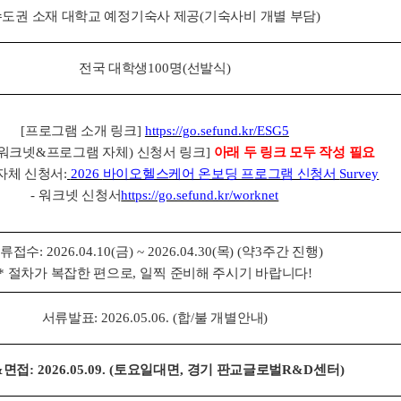
수도권 소재 대학교 예정기숙사 제공
(
기숙사비 개별 부담
)
전국 대학생
100
명
(
선발식
)
[
프로그램 소개 링크
]
https://go.sefund.kr/ESG5
워크넷
&
프로그램 자체
)
신청서 링크
]
아래 두 링크 모두 작성 필요
자체 신청서
:
2026
바이오헬스케어 온보딩 프로그램 신청서
Survey
-
워크넷 신청서
https://go.sefund.kr/worknet
류접수
: 2026.04.10(
금
) ~ 2026.04.30(
목
) (
약
3
주간 진행
)
*
절차가 복잡한 편으로
,
일찍 준비해 주시기 바랍니다
!
서류발표
: 2026.05.06. (
합
/
불 개별안내
)
&
면접
: 2026.05.09. (
토요일대면
,
경기 판교글로벌
R&D
센터
)