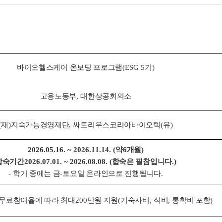
바이오헬스케어 온보딩 프로그램
(ESG 5
기
)
고용노동부
,
대한상공회의소
(
재
)
지속가능경영재단
,
싸토리우스코리아바이오텍
(
유
)
2026.05.16. ~ 2026.11.14. (
약
6
개월
)
합숙기간
2026.07.01. ~ 2026.08.08. (
합숙은 필참입니다
.)
-
학기 중에는 금
-
토요일 온라인으로 진행됩니다
.
 무료참여율에 따라 최대
200
만원 지원
(
기숙사비
,
식비
,
통학비 포함
)