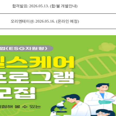
합격발표
: 2026.05.13. (
합
/
불 개별안내
)
오리엔테이션
: 2026.05.16. (
온라인 예정
)