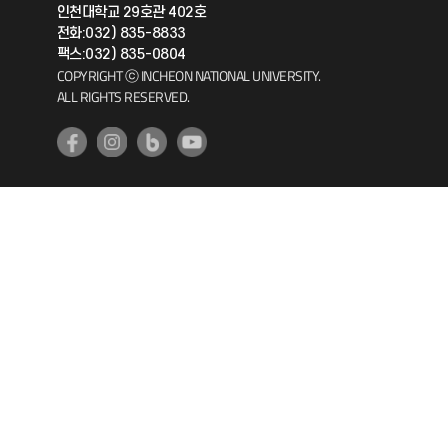
인천대학교 29호관 402호
공자아카데미
전화:032) 835-8833
팩스:032) 835-0804
기초교육원
COPYRIGHT ⓒ INCHEON NATIONAL UNIVERSITY.
ALL RIGHTS RESERVED.
공학교육혁신센터
대학생활상담센터
사회봉사센터
생활원
원격지원
인천국제개발협력센터
예비군연대