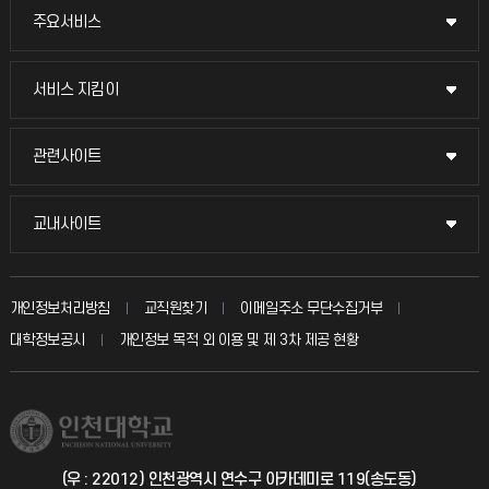
주요서비스
주요서비스
교무회의방송
서비스 지킴이
서비스 지킴이
교수채용
묻고 답하기
관련사이트
관련사이트
시설예약
불친절신고
국방헬프콜
교내사이트
교내사이트
인터넷증명
자주 묻는 질문(FAQ)
발전기금
교수회
입학안내
개인정보처리방침
교직원찾기
이메일주소 무단수집거부
칭찬마당
산학협력단
교육혁신본부
대학정보공시
개인정보 목적 외 이용 및 제 3차 제공 현황
직원채용
학생서비스 지킴이
소비자생활협동조합
국제교류과
취업정보(학생)
총동문회
국제지원과
(우 : 22012) 인천광역시 연수구 아카데미로 119(송도동)