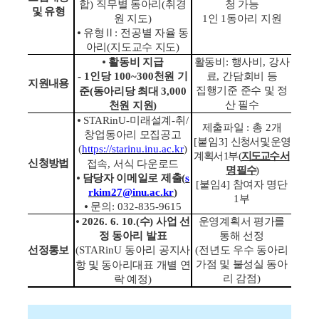
합
)
직무별 동아리
(
취경
청 가능
및 유형
원 지도
)
1
인
1
동아리 지원
⦁
유형
Ⅱ
:
전공별 자율 동
아리
(
지도교수 지도
)
⦁
활동비 지급
활동비
:
행사비
,
강사
- 1
인당
100~300
천원 기
료
,
간담회비 등
지원내용
집행기준 준수 및 정
준
(
동아리당 최대
3,000
산 필수
천원 지원
)
⦁
STARinU-
미래설계
-
취
/
제출파일
:
총
2
개
창업동아리 모집공고
[
붙임
3]
신청서 및 운영
(
https://starinu.inu.ac.kr
)
계획서
1
부
(
지도교수 서
신청방법
접속
,
서식 다운로드
명 필수
)
⦁
담당자 이메일로 제출
(
s
[
붙임
4]
참여자 명단
rkim27@inu.ac.kr
)
1
부
⦁
문의
: 032-835-9615
⦁
2026. 6. 10.(
수
)
사업 선
운영계획서 평가를
정 동아리 발표
통해 선정
선정통보
(STARinU
동아리 공지사
(
전년도 우수 동아리
가점 및 불성실 동아
항 및 동아리대표 개별 연
리 감점
)
락 예정
)