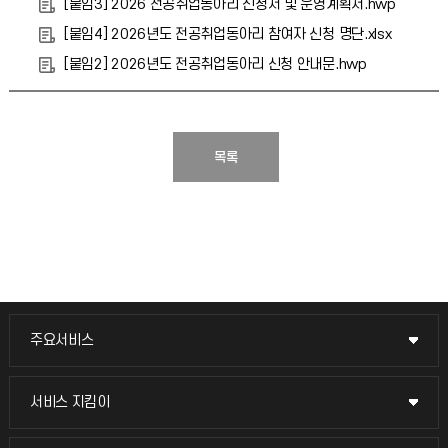
[붙임3] 2026 전공취업동아리 신청서 및 운영계획서.hwp
[붙임4] 2026년도 전공취업동아리 참여자 신청 명단.xlsx
[붙임2] 2026년도 전공취업동아리 신청 안내문.hwp
목록
주요서비스
주요서비스
교무회의방송
서비스 지킴이
서비스 지킴이
교수채용