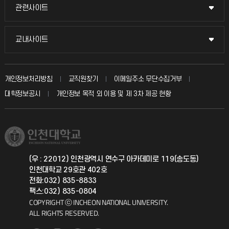
묻고 답하기
관련사이트
관련사이트
시설예약
불친절신고
국방헬프콜
교내사이트
교내사이트
인터넷증명
자주 묻는 질문(FAQ)
발전기금
교수회
입학안내
개인정보처리방침
교직원찾기
이메일주소 무단수집거부
칭찬마당
산학협력단
교육혁신본부
대학정보공시
개인정보 목적 외 이용 및 제 3차 제공 현황
직원채용
학생서비스 지킴이
소비자생활협동조합
국제교류과
취업정보(학생)
총동문회
국제지원과
(우 : 22012) 인천광역시 연수구 아카데미로 119(송도동)
인천대학교 29호관 402호
공자아카데미
전화:032) 835-8833
팩스:032) 835-0804
기초교육원
COPYRIGHT ⓒ INCHEON NATIONAL UNIVERSITY.
ALL RIGHTS RESERVED.
공학교육혁신센터