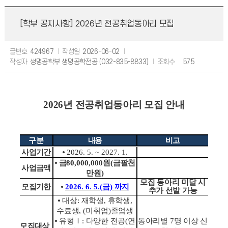
[학부 공지사항]
2026년 전공취업동아리 모집
글번호
424967
작성일
2026-06-02
작성자
생명공학부 생명공학전공 (032-835-8833)
조회수
575
2026년 전공취업동아리 모집 안내
구분
내용
비고
사업기간
⦁
2026. 5. ~ 2027. 1.
⦁
금
80,000,000
원
(
금팔천
사업금액
만원
)
모집 동아리 미달 시
모집기한
⦁
2026. 6. 5.(
금
)
까지
추가 선발 가능
⦁
대상
:
재학생
,
휴학생
,
수료생
, (
미취업
)
졸업생
⦁
유형
Ｉ
:
다양한 전공
(
연
동아리별
7
명 이상 신
모집대상