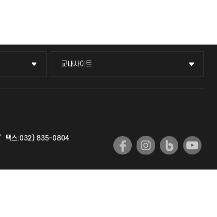
교내사이트
교내사이트
교수회
교육혁신본부
/
팩스:032) 835-0804
국제교류과
국제지원과
공자아카데미
기초교육원