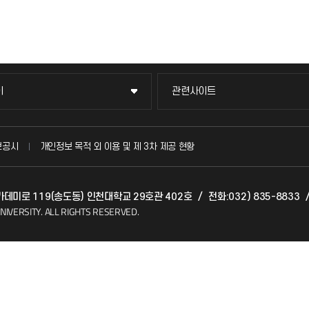
이
관련사이트
이
관련사이트
국방헬프콜
보공시
개인정보 목적 외 이용 및 제 3차 제공 현황
발전기금
아카데미로 119(송도동) 인천대학교 29호관 402호
/
전화:032) 835-8833
(FAQ)
산학협력단
NIVERSITY.
ALL RIGHTS RESERVED.
소비자생활협동조합
지킴이
총동문회