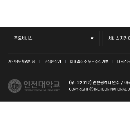
주요서비스
서비스 지킴
주요서비스
서비스 지킴
교무회의방송
묻고 답하기
개인정보처리방침
교직원찾기
이메일주소 무단수집거부
대학정
교수채용
불친절신고
(우 : 22012) 인천광역시 연수구 
시설예약
자주 묻는 질문
COPYRIGHT ⓒ INCHEON NATIONAL U
인터넷증명
칭찬마당
입학안내
학생서비스 
직원채용