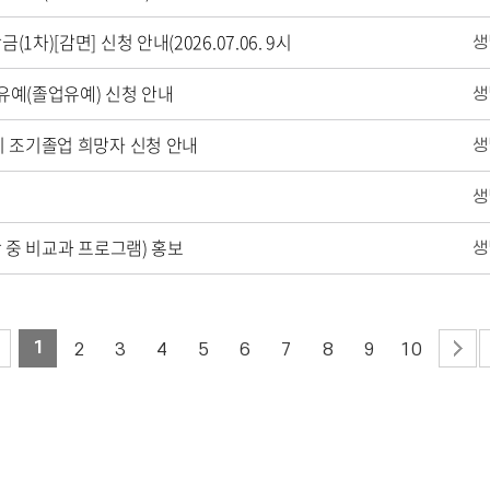
1차)[감면] 신청 안내(2026.07.06. 9시
득 유예(졸업유예) 신청 안내
학기 조기졸업 희망자 신청 안내
(방학 중 비교과 프로그램) 홍보
1
2
3
4
5
6
7
8
9
10