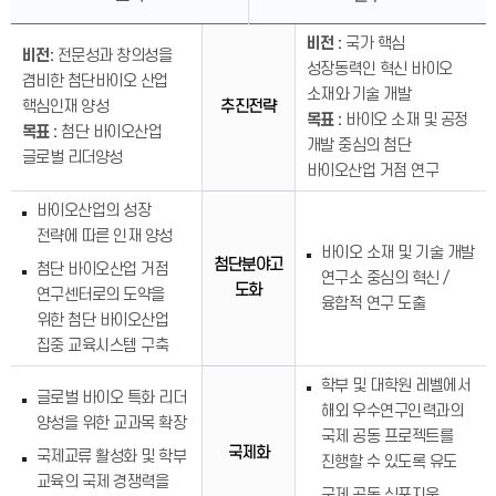
비전 :
국가 핵심
비전:
전문성과 창의성을
성장동력인 혁신 바이오
겸비한 첨단바이오 산업
소재와 기술 개발
핵심인재 양성
추진전략
목표 :
바이오 소재 및 공정
목표 :
첨단 바이오산업
개발 중심의 첨단
글로벌 리더양성
바이오산업 거점 연구
바이오산업의 성장
전략에 따른 인재 양성
바이오 소재 및 기술 개발
첨단분야고
첨단 바이오산업 거점
연구소 중심의 혁신 /
도화
연구센터로의 도약을
융합적 연구 도출
위한 첨단 바이오산업
집중 교육시스템 구축
학부 및 대학원 레벨에서
글로벌 바이오 특화 리더
해외 우수연구인력과의
양성을 위한 교과목 확장
국제 공동 프로젝트를
국제화
국제교류 활성화 및 학부
진행할 수 있도록 유도
교육의 국제 경쟁력을
국제 공동 심포지움