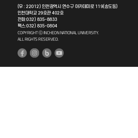
(우 : 22012) 인천광역시 연수구 아카데미로 119(송도동)
인천대학교 29호관 402호
공자아카데미
전화:032) 835-8833
팩스:032) 835-0804
기초교육원
COPYRIGHT ⓒ INCHEON NATIONAL UNIVERSITY.
ALL RIGHTS RESERVED.
공학교육혁신센터
대학생활상담센터
사회봉사센터
생활원
원격지원
인천국제개발협력센터