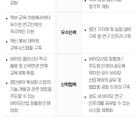
강화
정기적 개최
학부 교육 차원에서부터
우수한 연구인력의
첨단 기자재 및 실험 설비
적극적인 지원
우수인력
구축 등 연구 인프라 구축
혁신 예비 대학원
교육시스템을 구축
바이오 클러스터 적극
바이오산업 맞춤형 /
활용 및 산학연관 연계
주도형 인재와 송도에
교육체계 확립
위치한 유수 바이오
산업체와의 공유 및
첨단분야 특성화 산업의
산학협력
협업용 공동 인프라 구축
기술 개발과 관련 창업을
주도할 수 있는
송도 내 바이오 연구
바이오산업 창출형 인재
인프라를 공유할 수 있는
양성
시스템 체계화