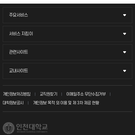
주요서비스
주요서비스
교무회의방송
서비스 지킴이
서비스 지킴이
교수채용
묻고 답하기
관련사이트
관련사이트
시설예약
불친절신고
국방헬프콜
교내사이트
교내사이트
인터넷증명
자주 묻는 질문(FAQ)
발전기금
교수회
입학안내
개인정보처리방침
교직원찾기
이메일주소 무단수집거부
칭찬마당
산학협력단
교육혁신본부
대학정보공시
개인정보 목적 외 이용 및 제 3차 제공 현황
직원채용
학생서비스 지킴이
소비자생활협동조합
국제교류과
취업정보(학생)
총동문회
국제지원과