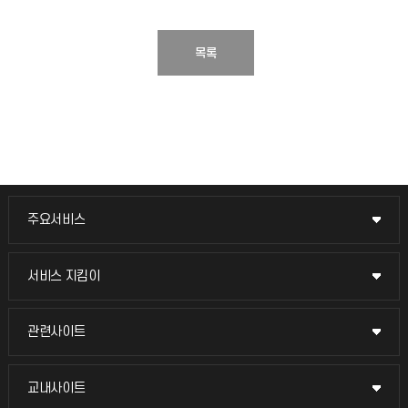
목록
주요서비스
주요서비스
교무회의방송
서비스 지킴이
서비스 지킴이
교수채용
묻고 답하기
관련사이트
관련사이트
시설예약
불친절신고
국방헬프콜
교내사이트
교내사이트