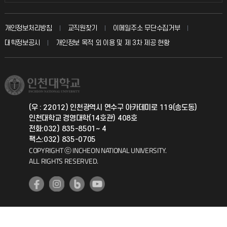
인터넷증명
자주 묻는 질문(FAQ)
발전기금
교수회
입학안내
개인정보처리방침
교직원찾기
이메일주소 무단수집거부
칭찬마당
산학협력단
교육혁신본부
대학정보공시
개인정보 목적 외 이용 및 제 3차 제공 현황
직원채용
학생서비스 지킴이
소비자생활협동조합
국제교류과
취업정보(학생)
총동문회
국제지원과
(우 : 22012) 인천광역시 연수구 아카데미로 119(송도동)
인천대학교 경영대학(14호관) 408호
공자아카데미
전화:032) 835-8501~ 4
팩스:032) 835-0705
기초교육원
COPYRIGHT ⓒ INCHEON NATIONAL UNIVERSITY.
ALL RIGHTS RESERVED.
공학교육혁신센터
대학생활상담센터
사회봉사센터