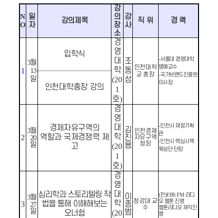
강
N
일
의
강
강의제목
직 위
경 력
O
자
장
사
소
경
영
입학식
서울대 경영대학
대
-
조
3
월
인천대학
명예교수
학
동
1
13
교 총장
국가브랜드진흥원
-
일
(20
성
이사장
인천대학총장 강의
1
호
)
경
영
인천시 재정기획
대
-
경제자유구역의
김
3
월
인천경제
관
학
역할과 국제경쟁력 제
2
진
20
자유구역
인천시 핵심시책
-
청장
일
용
고
(20
육성단 단장
1
호
)
경
영
대
심리학과 스토리텔링 작
전
라디
이
(
)EBS FM
3
월
청강대 교
오 웹툰 진행
학
법을 통해 이해해보는
3
종
27
수
웹툰라디오 제작진
일
범
오너쉽
(20
행