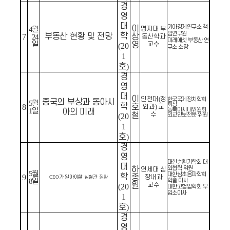
경
영
대
기아경제연구소 책
이
4
월
명지대 부
임연구원
학
부동산 현황 및 전망
7
상
24
동산학과
미래에셋 부동산 연
일
영
교수
(20
구소 소장
1
호
)
경
영
대
이
인천대
(
정
한국국제정치학회
중국의 부상과 동아시
5
월
회장
학
8
호
외과
)
교
동북아시대위원회
1
일
아의 미래
철
수
외교안보전문 위원
(20
1
호
)
경
영
대한순환기학회 대
대
하
외협력 위원
연세대 심
5
월
대한심초음파학회
학
9
종
장내과
CEO
가 알아야할 심혈관 질환
8
일
학술 이사
원
교수
(20
대한고혈압학회 무
임소이사
1
호
)
경
영