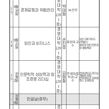
영
대
박
9
월
1
학
경제갈등과 위험관리
태
18
SK
전무
3
일
형
(20
1
호
)
경
영
대
손
와인구매가이드
9
월
1
중앙대 교
책발간
(
)
학
와인과 비지니스
진
25
4
중앙대 와인전문과
수
일
호
(20
정 열림특강
1
호
)
경
영
대
김
10
연세대학교 리더십
연세대
(
철
인문학적 상상력과 창
1
개발원 원장
학
월
형
학과
)
교
연세대학교 국제캠
5
조경영 리더십
2
일
철
수
퍼스 교육원장
(20
1
호
)
10
-
월
한글날
(
휴무
)
9
일
경