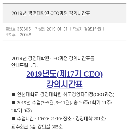
2019년 경영대학원 CEO과정 강의시간표
글번호
359665
작성일
2019-01-31
작성자
경영대학원
조회수
20048
2019년 경영대학원 CEO과정 강의시간표를
안내드립니다.
2019
년도
(
제
17
기
CEO)
강의시간표
■
인천대학교 경영대학원 최고경영자과정
(CEO
과정
)
■
2019
년 수업
(3~5
월
, 9~11
월
)/
총
20
주
(1
학기
11
주
/
2
학기
9
주
)
■
수업시간
: 19:00~21:10/
장소
:
경영대학
201
호
/
교수회관
3
층 강의실
305
호