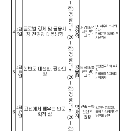
1
호
)
경
영
대
하우시스사외
김
LG
서강대
(
경
글로벌 경제 및 금융시
4
월
이사
학
4
영
제학부
)
3
일
장 전망과 대응방향
한국은행 통화정책
교수
익
(20
자문위원
1
호
)
경
영
대
북한연구학회 부회
김
4
월
동국대
(
북
한반도 대전환
,
평화의
장
학
5
용
10
한학과
)
길
한국국제정치학회
교수
일
현
(20
기획이사
1
호
)
경
영
대
박
민속문화
4
월
성균관 교육국장
고전에서 배우는 인문
학
6
재
17
컨텐츠
국회 인성함양자문
학적 삶
일
위원회 위원
희
(20
원장
1
호
)