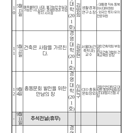
대
대통령 직속 동북
김
-
5
월
1
예측불허의 시대
불가능한 현실과
,
생활경제
아시대위원회
학
방
15
가능한 시나리오
경제환경과 사업
/
0
연구소장
외국인 투자 유치
-
투자 시사점
일
희
(20
전문위원
1
호
)
경
영
대
김
5
월
대한건축학회 부회
서울대
(
건
건축은 사람을 가르친
1
장
학
광
22
축학과
)
한국건축가협회 건
1
다
.
교수
일
현
축교육원 원장
(20
1
호
)
경
영
대
이
국립인천대학교 대
총동문회 발전을 위한
1
9
월
CEO
총동
학원 동문연합회장
학
헌
주
대림시스템 사
2
4
일
문회장외
(
)
만남의 장
구
장
(20
1
호
)
9
월
-
추석전날
(
휴무
)
11
일
경