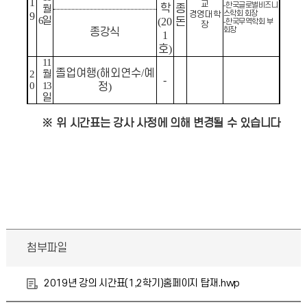
1
교
한국글로벌비즈니
-
학
종
월
스학회 회장
경영대학
9
6
일
(20
돈
한국무역학회 부
-
장
회장
종강식
1
호
)
11
졸업여행
(
해외연수
/
예
2
월
-
0
13
정
)
일
※
위 시간표는 강사 사정에 의해 변경될 수 있습니다
첨부파일
2019년 강의 시간표(1,2학기)홈페이지 탑재.hwp