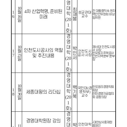
영
10
대
최
4
차 산업혁명
,
준비된
전 대통령직속 원자
1
월
성균관대
학
재
력안전위원회 비상
6
16
교수
미래
임위원
붕
(20
일
1
호
)
경
영
10
대
제
대 인천도시공
10
박
인천도시공사의 역할
사 사장
1
월
인천도시
학
인
한국토지주택공사
7
23
공사 사장
및 추진내용
인천지역본부 본부
서
(20
일
장
1
호
)
경
영
10
대
백
한국윤리경영학회
국민대
(
경
1
월
회장
학
세종대왕의 리더십
기
영학부
)
8
30
한미경영자금협의
교수
복
(20
회 공동의장
일
1
호
)
경
영
경영대학원장 강의
대한상사중재원
-
대
인천대학
박
11
중재인