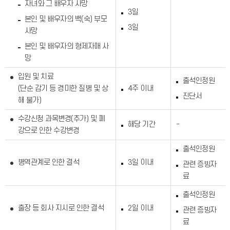
자녀와 그 배우자 사망
3일
본인 및 배우자의 백(숙) 부모
3일
사망
본인 및 배우자의 형제자매 사
망
입원 및 치료
출석인정원
(단순 감기 등 경미한 질병 및 상
4주 이내
진단서
해 불가)
수강신청 과목변경(추가) 및 폐
해당 기간
-
강으로 인한 수강변경
출석인정원
병역관계로 인한 결석
3일 이내
관련 증빙자
료
출석인정원
출장 등 회사 지시로 인한 결석
2일 이내
관련 증빙자
료