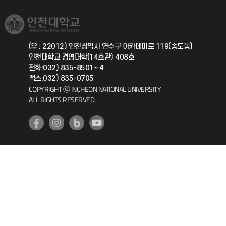
소비자생활협동조합
국제교류과
취업정보(학생)
총동문회
국제지원과
(우 : 22012) 인천광역시 연수구 아카데미로 119(송도동)
인천대학교 경영대학(14호관) 408호
공자아카데미
전화:032) 835-8501~ 4
팩스:032) 835-0705
기초교육원
COPYRIGHT ⓒ INCHEON NATIONAL UNIVERSITY.
ALL RIGHTS RESERVED.
공학교육혁신센터
대학생활상담센터
사회봉사센터
생활원
원격지원