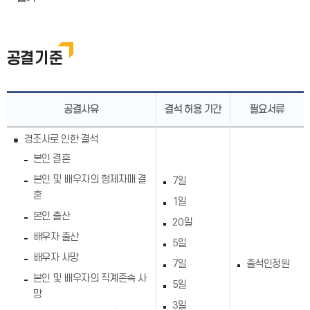
공결기준
공결사유
결석 허용 기간
필요서류
경조사로 인한 결석
본인 결혼
본인 및 배우자의 형제자매 결
7일
혼
1일
본인 출산
20일
배우자 출산
5일
배우자 사망
7일
출석인정원
본인 및 배우자의 직계존속 사
5일
망
3일