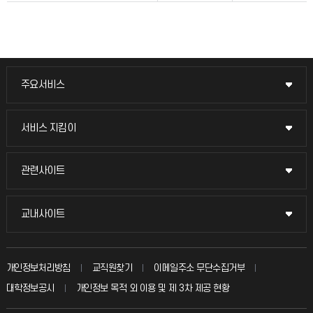
주요서비스
주요서비스
교무회의방송
서비스 지킴이
서비스 지킴이
교수채용
묻고 답하기
관련사이트
관련사이트
시설예약
불친절신고
국방헬프콜
교내사이트
교내사이트
인터넷증명
자주 묻는 질문(FAQ)
발전기금
교수회
입학안내
개인정보처리방침
교직원찾기
이메일주소 무단수집거부
칭찬마당
산학협력단
교육혁신본부
대학정보공시
개인정보 목적 외 이용 및 제 3차 제공 현황
직원채용
학생서비스 지킴이