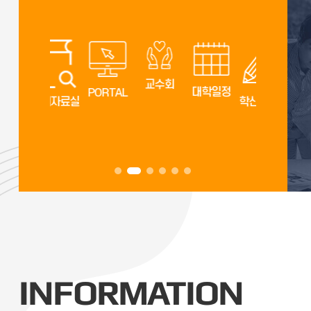
교수회
대학일정
총동문회
PORTAL
공개자료실
학산도서관
INFORMATION