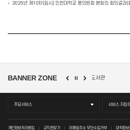
2025년 제10차(임시) 인천대학교 평의원회 본회의 회의결과(
BANNER ZONE
동문회
총학생회
소비자생활협
주요서비스
서비스 지킴
주요서비스
서비스 지킴
교무회의방송
묻고 답하기
개인정보처리방침
교직원찾기
이메일주소 무단수집거부
대학정보