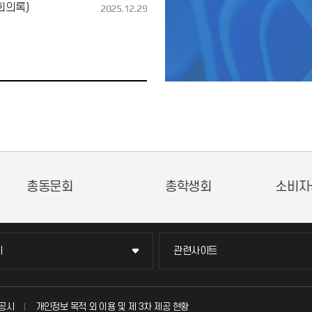
회의록)
2025.12.29
동조합
평생교육트라이버시티
창업지원단
이
관련사이트
이
관련사이트
국방헬프콜
공시
개인정보 목적 외 이용 및 제 3차 제공 현황