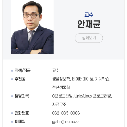
교수
안재균
상세보기
직책/직급
교수
주전공
생물정보학, 데이터마이닝, 기계학습,
전산생물학
담당과목
C프로그래밍, Unix/Linux 프로그래밍,
자료구조
전화번호
032-835-8083
이메일
jgahn@inu.ac.kr