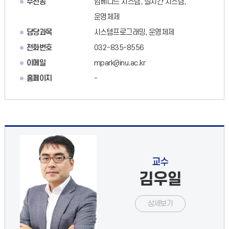
주전공
임베디드 시스템, 실시간 시스템,
운영체제
담당과목
시스템프로그래밍, 운영체제
전화번호
032-835-8556
이메일
mpark@inu.ac.kr
홈페이지
-
교수
김우일
상세보기