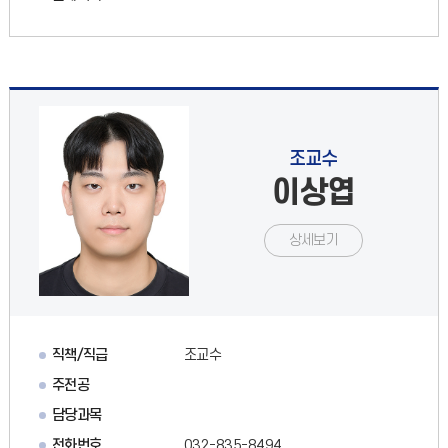
조교수
이상엽
상세보기
직책/직급
조교수
주전공
담당과목
전화번호
032-835-8494