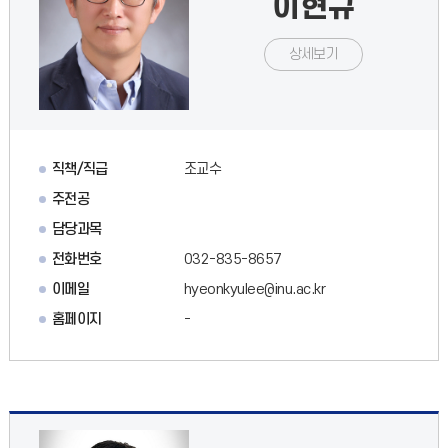
이현규
상세보기
직책/직급
조교수
주전공
담당과목
전화번호
032-835-8657
이메일
hyeonkyulee@inu.ac.kr
홈페이지
-