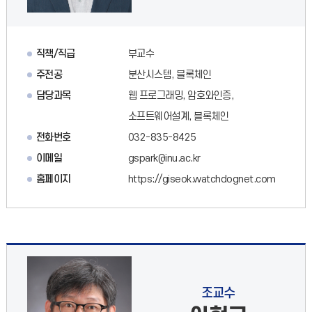
직책/직급
부교수
주전공
분산시스템, 블록체인
담당과목
웹 프로그래밍, 암호와인증,
소프트웨어설계, 블록체인
전화번호
032-835-8425
이메일
gspark@inu.ac.kr
홈페이지
https://giseok.watchdognet.com
조교수