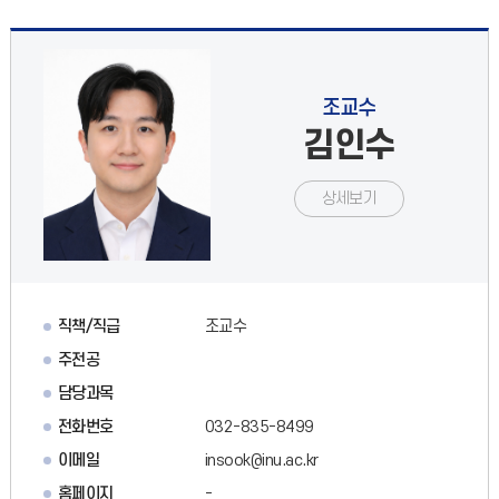
조교수
김인수
상세보기
직책/직급
조교수
주전공
담당과목
전화번호
032-835-8499
이메일
insook@inu.ac.kr
홈페이지
-