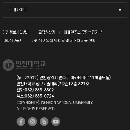
시설예약
불친절신고
국방헬프콜
교내사이트
교내사이트
인터넷증명
자주 묻는 질문(FAQ)
발전기금
교수회
입학안내
개인정보처리방침
교직원찾기
이메일주소 무단수집거부
칭찬마당
산학협력단
교육혁신본부
대학정보공시
개인정보 목적 외 이용 및 제 3차 제공 현황
직원채용
학생서비스 지킴이
소비자생활협동조합
국제교류과
취업정보(학생)
총동문회
국제지원과
(우 : 22012) 인천광역시 연수구 아카데미로 119(송도동)
인천대학교 정보기술대학(7호관) 3층 321호
공자아카데미
전화:032) 835-8602
팩스:032) 835-0724
기초교육원
COPYRIGHT ⓒ INCHEON NATIONAL UNIVERSITY.
ALL RIGHTS RESERVED.
공학교육혁신센터