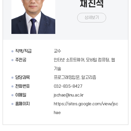
채진석
상세보기
직책/직급
교수
주전공
인터넷 소프트웨어, 모바일 컴퓨팅, 웹
기술
담당과목
프로그래밍입문, 알고리즘
전화번호
032-835-8427
이메일
jschae@inu.ac.kr
홈페이지
https://sites.google.com/view/jsc
hae