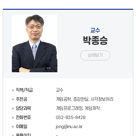
교수
박종승
상세보기
직책/직급
교수
주전공
게임공학, 증강현실, 시각정보처리
담당과목
게임프로그래밍, 게임제작
전화번호
032-835-8428
이메일
jong@inu.ac.kr
홈페이지
-