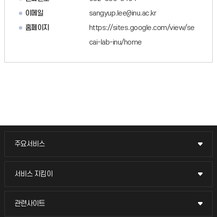
이메일
sangyup.lee@inu.ac.kr
홈페이지
https://sites.google.com/view/se
cai-lab-inu/home
주요서비스
주요서비스
교무회의방송
서비스 지킴이
서비스 지킴이
교수채용
묻고 답하기
관련사이트
관련사이트