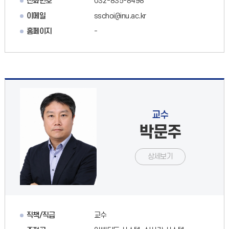
전화번호
032-835-8498
이메일
sschoi@inu.ac.kr
홈페이지
-
교수
박문주
상세보기
직책/직급
교수