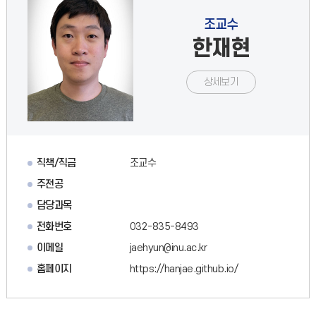
조교수
한재현
상세보기
직책/직급
조교수
주전공
담당과목
전화번호
032-835-8493
이메일
jaehyun@inu.ac.kr
홈페이지
https://hanjae.github.io/