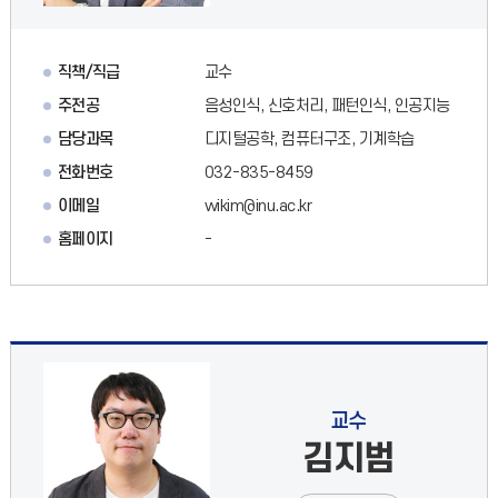
직책/직급
교수
주전공
음성인식, 신호처리, 패턴인식, 인공지능
담당과목
디지털공학, 컴퓨터구조, 기계학습
전화번호
032-835-8459
이메일
wikim@inu.ac.kr
홈페이지
-
교수
김지범