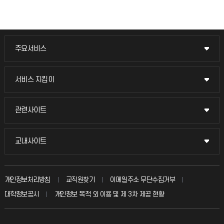
주요서비스
주요서비스
교무회의방송
서비스 지킴이
서비스 지킴이
교수채용
묻고 답하기
관련사이트
관련사이트
시설예약
불친절신고
국방헬프콜
교내사이트
교내사이트
인터넷증명
자주 묻는 질문(FAQ)
발전기금
교수회
입학안내
개인정보처리방침
교직원찾기
이메일주소 무단수집거부
칭찬마당
산학협력단
교육혁신본부
대학정보공시
개인정보 목적 외 이용 및 제 3차 제공 현황
직원채용
학생서비스 지킴이
소비자생활협동조합
국제교류과