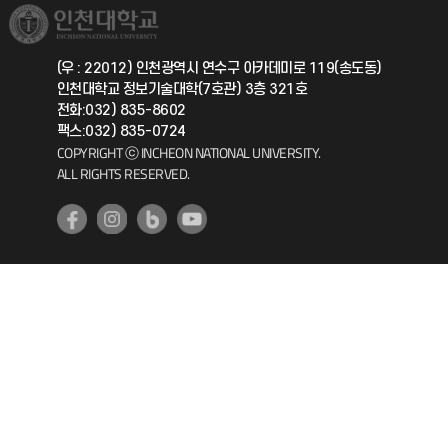
취업정보(학생)
총동문회
국제지원과
(우 : 22012) 인천광역시 연수구 아카데미로 119(송도동)
인천대학교 정보기술대학(7호관) 3층 321호
공자아카데미
전화:032) 835-8602
팩스:032) 835-0724
기초교육원
COPYRIGHT ⓒ INCHEON NATIONAL UNIVERSITY.
ALL RIGHTS RESERVED.
공학교육혁신센터
대학생활상담센터
사회봉사센터
생활원
원격지원