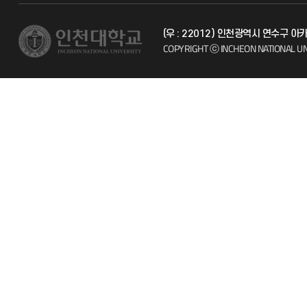
(우 : 22012) 인천광역시 연수구 
시설예약
자주 묻는 질문
COPYRIGHT ⓒ INCHEON NATIONAL UN
인터넷증명
칭찬마당
입학안내
학생서비스 
직원채용
취업정보(학생)