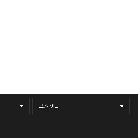
교내사이트
교내사이트
교수회
교육혁신본부