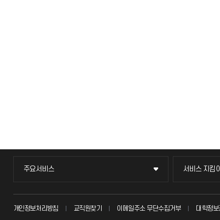
주요서비스
서비스 지킴
주요서비스
서비스 지킴
교무회의방송
묻고 답하기
개인정보처리방침
교직원찾기
이메일주소 무단수집거부
대학정보
교수채용
불친절신고