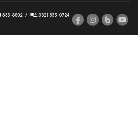
) 835-8602
/
팩스:032) 835-0724
국제교류과
국제지원과
공자아카데미
기초교육원
공학교육혁신센터
대학생활상담센터
사회봉사센터
생활원