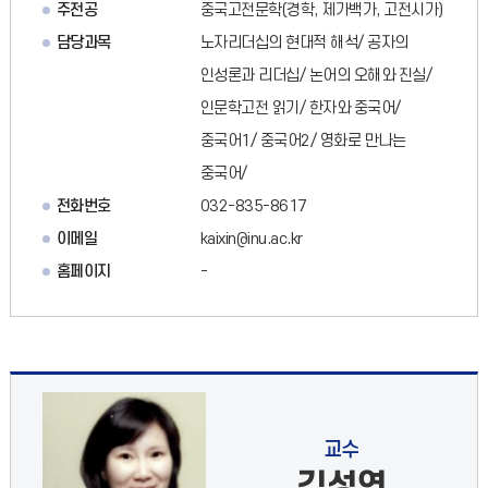
주전공
중국고전문학(경학, 제가백가, 고전시가)
담당과목
노자리더십의 현대적 해석/ 공자의
인성론과 리더십/ 논어의 오해와 진실/
인문학고전 읽기/ 한자와 중국어/
중국어1/ 중국어2/ 영화로 만나는
중국어/
전화번호
032-835-8617
이메일
kaixin@inu.ac.kr
홈페이지
-
교수
김성연