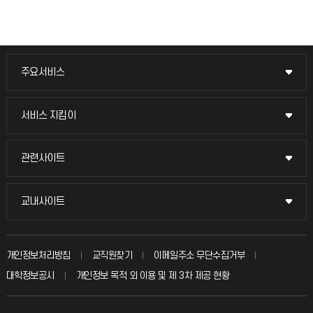
주요서비스
주요서비스
교무회의방송
서비스 지킴이
서비스 지킴이
교수채용
묻고 답하기
관련사이트
관련사이트
시설예약
불친절신고
국방헬프콜
교내사이트
교내사이트
인터넷증명
자주 묻는 질문(FAQ)
발전기금
교수회
입학안내
개인정보처리방침
교직원찾기
이메일주소 무단수집거부
칭찬마당
산학협력단
교육혁신본부
대학정보공시
개인정보 목적 외 이용 및 제 3차 제공 현황
직원채용
학생서비스 지킴이
소비자생활협동조합
국제교류과