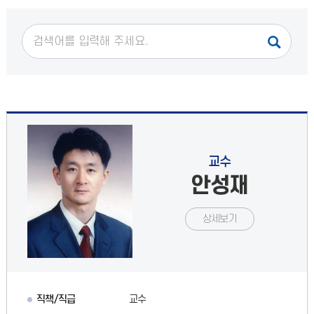
교수
안성재
상세보기
직책/직급
교수