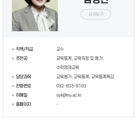
상세보기
직책/직급
교수
주전공
교육통계, 교육측정 및 평가,
수학영재교육
담당과목
교육평가, 교육통계, 교육통계특강
전화번호
032-835-8163
이메일
syk@inu.ac.kr
홈페이지
-