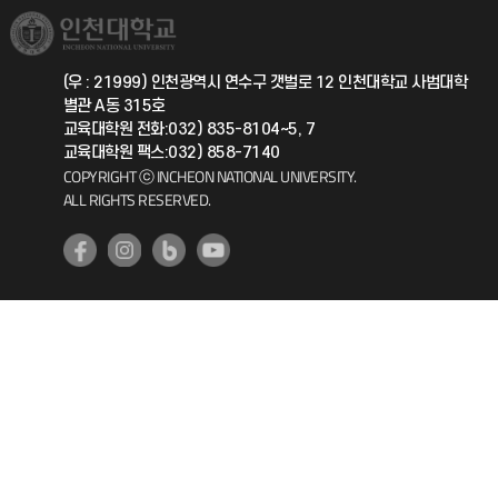
취업정보(학생)
총동문회
국제지원과
(우 : 21999) 인천광역시 연수구 갯벌로 12 인천대학교 사범대학
별관 A동 315호
공자아카데미
교육대학원 전화:032) 835-8104~5, 7
교육대학원 팩스:032) 858-7140
기초교육원
COPYRIGHT ⓒ INCHEON NATIONAL UNIVERSITY.
ALL RIGHTS RESERVED.
공학교육혁신센터
대학생활상담센터
사회봉사센터
생활원
원격지원