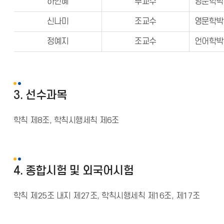
하인혜
부교수
영문학박사(U
신나미
조교수
영문학박사(
정예지
조교수
언어학박사(
3. 선수과목
학칙 제8조, 학칙시행세칙 제6조
4. 종합시험 및 외국어시험
학칙 제25조 내지 제27조, 학칙시행세칙 제16조, 제17조