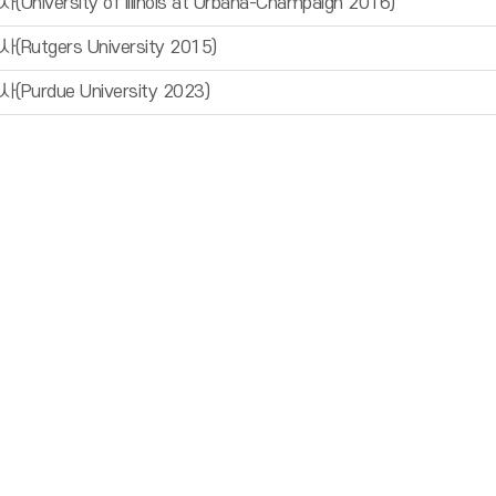
niversity of Illinois at Urbana-Champaign 2016)
Rutgers University 2015)
Purdue University 2023)