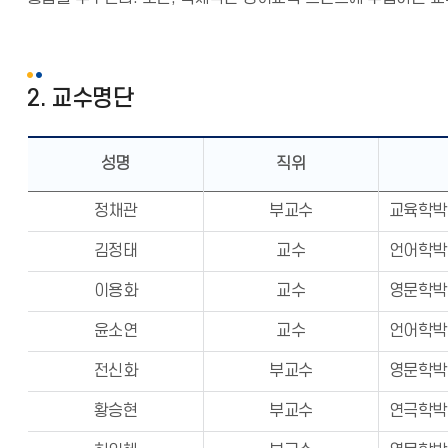
2. 교수명단
성명
직위
정채관
부교수
교육학박사(
김정태
교수
언어학박사(U
이용화
교수
영문학박사(T
윤소연
교수
언어학박사(
전신화
부교수
영문학박사(
황승현
부교수
연극학박사(T