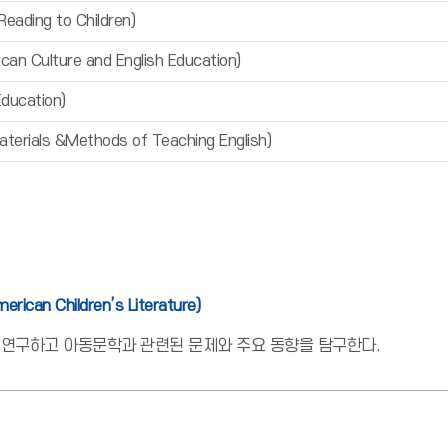
ding to Children)
Culture and English Education)
ucation)
ls &Methods of Teaching English)
merican Children’s Literature)
 연구하고 아동문학과 관련된 문제와 주요 동향을 탐구한다.