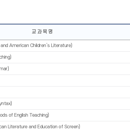
교 과 목 명
d American Children’s Literature)
ching)
mar)
ntax)
of English Teaching)
Literature and Education of Screen)