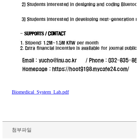
Biomedical_System_Lab.pdf
첨부파일