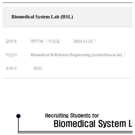
Biomedical System Lab (BSL)
글번호
397734
작성일
2024-11-25
작성자
Biomedical & Robotics Engineering (yucho@inu.ac.kr)
조회수
6231